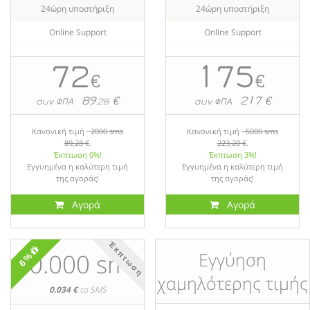
24ώρη υποστήριξη
24ώρη υποστήριξη
Online Support
Online Support
72
175
€
€
89
€
217 €
συν ΦΠΑ
.28
συν ΦΠΑ
Κανονική τιμή
2000 sms
Κανονική τιμή
5000 sms
89,28 €
.
223,20 €
.
Έκπτωση 0%!
Έκπτωση 3%!
Εγγυημένα η καλύτερη τιμή
Εγγυημένα η καλύτερη τιμή
της αγοράς!
της αγοράς!
Αγορά
Αγορά
Έκπτωση
10.000 sms
Εγγύηση
6%
χαμηλότερης τιμής
0.034 €
το SMS