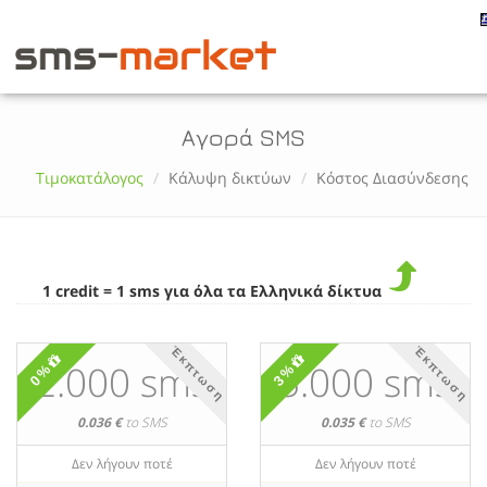
Αγορά SMS
Τιμοκατάλογος
Κάλυψη δικτύων
Κόστος Διασύνδεσης
1 credit = 1 sms για όλα τα Ελληνικά δίκτυα
Έκπτωση
Έκπτωση
2.000 sms
5.000 sms
0%
3%
0.036 €
το SMS
0.035 €
το SMS
Δεν λήγουν ποτέ
Δεν λήγουν ποτέ