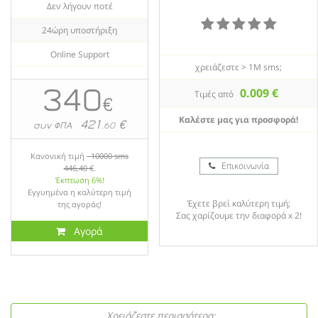
Δεν λήγουν ποτέ
24ώρη υποστήριξη
Online Support
χρειάζεστε > 1M sms;
340
0.009 €
Tιμές από
€
Καλέστε μας για προσφορά!
421
€
συν ΦΠΑ
.60
Κανονική τιμή
10000 sms
Επικοινωνία
446,40 €
.
Έκπτωση 6%!
Εγγυημένα η καλύτερη τιμή
Έχετε βρεί καλύτερη τιμή;
της αγοράς!
Σας χαρίζουμε την διαφορά x 2!
Αγορά
Χρειάζεστε περισσότερα;