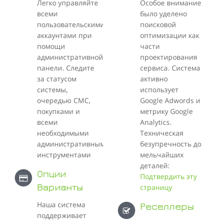
Легко управляйте
Особое внимание
всеми
было уделено
пользовательскими
поисковой
аккаунтами при
оптимизации как
помощи
части
административной
проектирования
панели. Следите
сервиса. Система
за статусом
активно
системы,
использует
очередью СМС,
Google Adwords и
покупками и
метрику Google
всеми
Analytics.
необходимыми
Техническая
административными
безупречность до
инструментами
мельчайших
деталей:
Опции
Подтвердить эту
Варианты
страницу
Наша система
Реселлеры
поддерживает