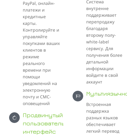
Система
PayPal, онлайн-
внутренне
платежи и
поддерживает
кредитные
перепродажу
карты.
благодаря
Контролируйте и
второму полу-
управляйте
white-label
покупками ваших
сервису. Для
клиентов в
получения более
режиме
детальной
реального
информации
времени при
войдите в свой
помощи
аккаунт
уведомлений на
электронную
Мультиязычност
почту и СМС-
оповещений
Встроенная
поддержка
Продвинутый
разных языков
пользовательский
обеспечивает
легкий перевод
интерфейс